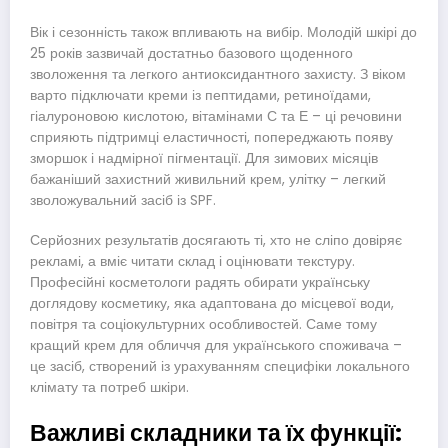
Вік і сезонність також впливають на вибір. Молодій шкірі до
25 років зазвичай достатньо базового щоденного
зволоження та легкого антиоксидантного захисту. З віком
варто підключати креми із пептидами, ретиноїдами,
гіалуроновою кислотою, вітамінами С та Е – ці речовини
сприяють підтримці еластичності, попереджають появу
зморшок і надмірної пігментації. Для зимових місяців
бажаніший захистний живильний крем, улітку – легкий
зволожувальний засіб із SPF.
Серйозних результатів досягають ті, хто не сліпо довіряє
рекламі, а вміє читати склад і оцінювати текстуру.
Професійні косметологи радять обирати українську
доглядову косметику, яка адаптована до місцевої води,
повітря та соціокультурних особливостей. Саме тому
кращий крем для обличчя для українського споживача –
це засіб, створений із урахуванням специфіки локального
клімату та потреб шкіри.
Важливі складники та їх функції: