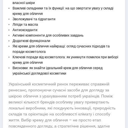
власної шкіри
Важливі складники та їх функції: на що звертати увагу у складі
крему для обличчя
Зволожувачі та гідратанти
Ліпіди та масла
Антиоксиданти
Активні компоненти для особливих завдань
Додаткові функціонали
Які креми для обличчя найкращі: огляд сучасних підходів та
поради косметолога
Ключові поради від косметолога: як уникнути помилок при виборі
крему для обличчя
Висновки: як знайти ідеальний крем для обличчя серед
української доглядової косметики
Український косметичний ринок переживає справжній
ренесанс, пропонуючи сучасні засоби для догляду за
шкірою обличчя з урахуванням потреб українців. Поміж
великої кількості брендів особливу увагу привертають
локальні виробники, які поєднують інновації, природність
складів та орієнтацію на особливості клімату і способу
життя. Вибір крему для обличчя – не просто етап
повсякденного догляду, а стратегічне рішення, здатне