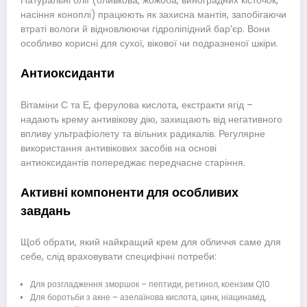
Натуральні олії (оливкова, жожоба, виноградних кісточок,
насіння коноплі) працюють як захисна мантія, запобігаючи
втраті вологи й відновлюючи гідроліпідний бар’єр. Вони
особливо корисні для сухої, вікової чи подразненої шкіри.
Антиоксиданти
Вітаміни С та Е, ферулова кислота, екстракти ягід –
надають крему антивікову дію, захищають від негативного
впливу ультрафіолету та вільних радикалів. Регулярне
використання антивікових засобів на основі
антиоксидантів попереджає передчасне старіння.
Активні компоненти для особливих
завдань
Щоб обрати, який найкращий крем для обличчя саме для
себе, слід враховувати специфічні потреби:
Для розгладження зморшок – пептиди, ретинол, коензим Q10.
Для боротьби з акне – азелаїнова кислота, цинк, ніацинамід,