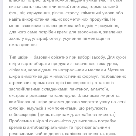
власних потреб. Шкіра кожної людини унікальна, і її стан
визначають численні чинники: генетика, гормональний
фон, вік, харчування, рівень стресу, кліматичні умови або
навіть використання інших косметичних продуктів. Не
менш важливим є цілеспрямований підхід – розуміння,
для чого саме потрібен крем: для зволоження, живлення,
захисту від ультрафіолету, усунення пігментації чи
омолодження.
Тип шкіри – базовий орієнтир при виборі засобу. Для сухої
шкіри варто обирати продукти з насиченою текстурою,
ліпідами, керамідами та натуральними маслами. Чутлива
шкіра вимоглива до мінімалістичних формул, позбавлених
агресивних ароматизаторів і консервантів, а також із
заспокійливими складниками: пантенол, алантоїн,
екстракти ромашки чи календули. Власникам жирної та
комбінованої шкіри рекомендовано звертати увагу на легкі
флюїди, емульсії з компонентами, що регулюють
себосекрецію (цинк, ніацинамід, азелаїнова кислота).
Проблемна шкіра зі схильністю до висипань потребує
кремів із антибактеріальними та протизапальними
речовинами: чайне дерево, саліцилова кислота, цинк.