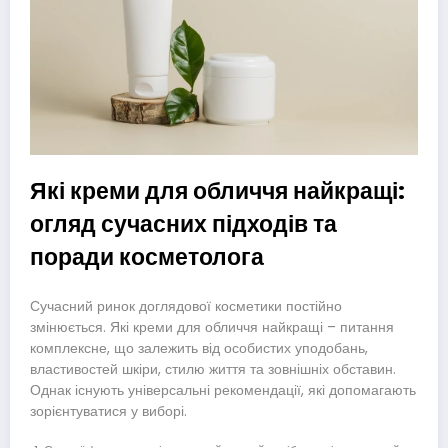
Які креми для обличчя найкращі:
огляд сучасних підходів та
поради косметолога
Сучасний ринок доглядової косметики постійно
змінюється. Які креми для обличчя найкращі – питання
комплексне, що залежить від особистих уподобань,
властивостей шкіри, стилю життя та зовнішніх обставин.
Однак існують універсальні рекомендації, які допомагають
зорієнтуватися у виборі.