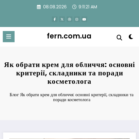
Перейти
08.08.2026
9:11:22 AM
к
содержимому
fern.com.ua
Як обрати крем для обличчя: основні
критерії, складники та поради
косметолога
Блог
Як обрати крем для обличчя: основні критерії, складники та
поради косметолога