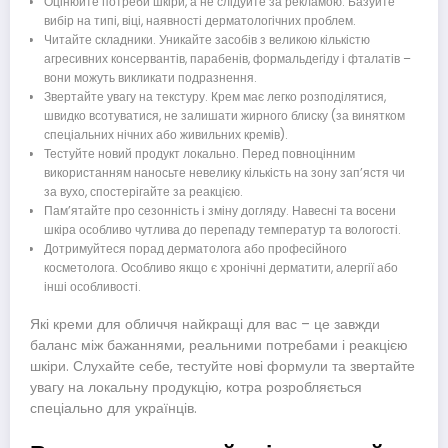
Оцінюйте потреби шкіри, а не слідуйте за рекламою. Базуйте
вибір на типі, віці, наявності дерматологічних проблем.
Читайте складники. Уникайте засобів з великою кількістю
агресивних консервантів, парабенів, формальдегіду і фталатів –
вони можуть викликати подразнення.
Звертайте увагу на текстуру. Крем має легко розподілятися,
швидко всотуватися, не залишати жирного блиску (за винятком
спеціальних нічних або живильних кремів).
Тестуйте новий продукт локально. Перед повноцінним
використанням наносьте невелику кількість на зону зап’ястя чи
за вухо, спостерігайте за реакцією.
Пам’ятайте про сезонність і зміну догляду. Навесні та восени
шкіра особливо чутлива до перепаду температур та вологості.
Дотримуйтеся порад дерматолога або професійного
косметолога. Особливо якщо є хронічні дерматити, алергії або
інші особливості.
Які креми для обличчя найкращі для вас – це завжди
баланс між бажаннями, реальними потребами і реакцією
шкіри. Слухайте себе, тестуйте нові формули та звертайте
увагу на локальну продукцію, котра розробляється
спеціально для українців.