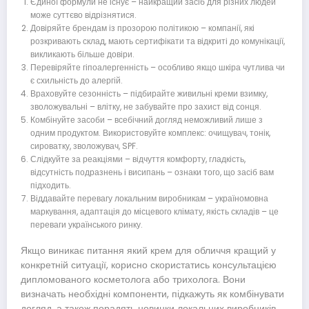
Єдиної формули не існує – найкращий засіб для різних людей
може суттєво відрізнятися.
Довіряйте брендам із прозорою політикою – компанії, які
розкривають склад, мають сертифікати та відкриті до комунікації,
викликають більше довіри.
Перевіряйте гіпоалергенність – особливо якщо шкіра чутлива чи
є схильність до алергій.
Враховуйте сезонність – підбирайте живильні креми взимку,
зволожувальні – влітку, не забувайте про захист від сонця.
Комбінуйте засоби – всебічний догляд неможливий лише з
одним продуктом. Використовуйте комплекс: очищувач, тонік,
сироватку, зволожувач, SPF.
Слідкуйте за реакціями – відчуття комфорту, гладкість,
відсутність подразнень і висипань – ознаки того, що засіб вам
підходить.
Віддавайте перевагу локальним виробникам – україномовна
маркування, адаптація до місцевого клімату, якість складів – це
переваги українського ринку.
Якщо виникає питання який крем для обличчя кращий у
конкретній ситуації, корисно скористатись консультацією
дипломованого косметолога або трихолога. Вони
визначать необхідні компоненти, підкажуть як комбінувати
догляд, а також порадять новинки локальних виробників.