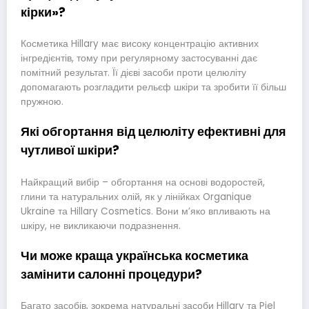
кірки»?
Косметика Hillary має високу концентрацію активних
інгредієнтів, тому при регулярному застосуванні дає
помітний результат. Її дієві засоби проти целюліту
допомагають розгладити рельєф шкіри та зробити її більш
пружною.
Які обгортання від целюліту ефективні для
чутливої шкіри?
Найкращий вибір – обгортання на основі водоростей,
глини та натуральних олій, як у лінійках Organique
Ukraine та Hillary Cosmetics. Вони м’яко впливають на
шкіру, не викликаючи подразнення.
Чи може краща українська косметика
замінити салонні процедури?
Багато засобів, зокрема натуральні засоби Hillary та Piel