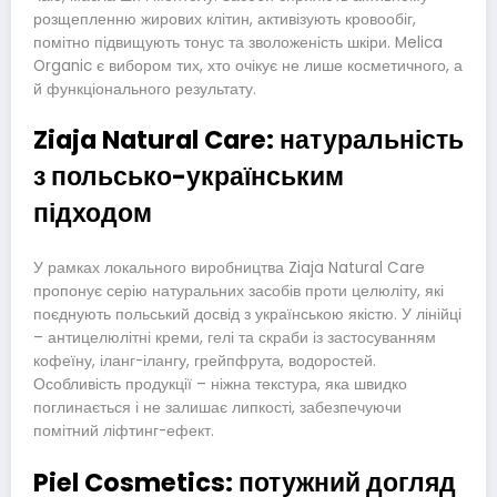
розщепленню жирових клітин, активізують кровообіг,
помітно підвищують тонус та зволоженість шкіри. Melica
Organic є вибором тих, хто очікує не лише косметичного, а
й функціонального результату.
Ziaja Natural Care: натуральність
з польсько-українським
підходом
У рамках локального виробництва Ziaja Natural Care
пропонує серію натуральних засобів проти целюліту, які
поєднують польський досвід з українською якістю. У лінійці
– антицелюлітні креми, гелі та скраби із застосуванням
кофеїну, іланг-ілангу, грейпфрута, водоростей.
Особливість продукції – ніжна текстура, яка швидко
поглинається і не залишає липкості, забезпечуючи
помітний ліфтинг-ефект.
Piel Cosmetics: потужний догляд