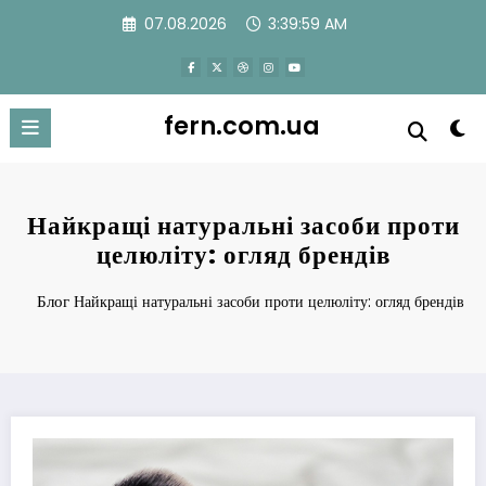
Перейти
07.08.2026
3:40:00 AM
к
содержимому
fern.com.ua
Найкращі натуральні засоби проти
целюліту: огляд брендів
Блог
Найкращі натуральні засоби проти целюліту: огляд брендів