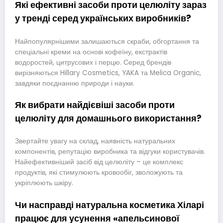
Які ефективні засоби проти целюліту зараз
у тренді серед українських виробників?
Найпопулярнішими залишаються скраби, обгортання та
спеціальні креми на основі кофеїну, екстрактів
водоростей, цитрусових і перцю. Серед брендів
вирізняються Hillary Cosmetics, YAKA та Melica Organic,
завдяки поєднанню природи і науки.
Як вибрати найдієвіші засоби проти
целюліту для домашнього використання?
Звертайте увагу на склад, наявність натуральних
компонентів, репутацію виробника та відгуки користувачів.
Найефективніший засіб від целюліту – це комплекс
продуктів, які стимулюють кровообіг, зволожують та
укріплюють шкіру.
Чи насправді натуральна косметика Хіларі
працює для усунення «апельсинової