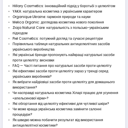
Hillary Cosmetics: інноваційний підхід у боротьбі з целюлітом
YAKA: натуральна косметика з українським характером
Organique Ukraine: гармонія природи та науки
Melica Organic: доглядова косметика нового покоління
Ziaja Natural Care: натуральність з польсько-українським
підходом
Piel Cosmetics: потужний догляд та сучасні рецептури
Порівняльна таблиця натуральних антицелюлітних засобів
українського виробництва
Які українські бренди пропонують найкращі натуральні засоби
проти целюліту: висновки
FAQ — Часті питання про натуральні засоби проти целюліту
Які ефективні засоби проти целюліту зараз у тренді серед
українських виробників?
Як вибрати найдієвіші засоби проти целюліту для домашнього
використання?
Чи насправді натуральна косметика Хіларі працює для усунення
«апельсинової кірки»?
Які обгортання від целюліту ефективні для чутливої шкіри?
Чи може краща українська косметика замінити салонні
процедури?
Як швидко можна побачити результат від використання
антицелюлітної косметики?