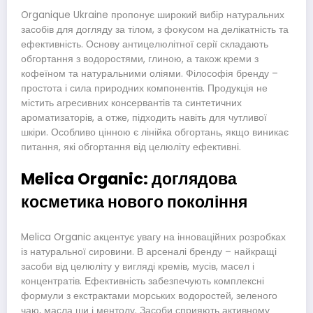
Organique Ukraine пропонує широкий вибір натуральних
засобів для догляду за тілом, з фокусом на делікатність та
ефективність. Основу антицелюлітної серії складають
обгортання з водоростями, глиною, а також креми з
кофеїном та натуральними оліями. Філософія бренду –
простота і сила природних компонентів. Продукція не
містить агресивних консервантів та синтетичних
ароматизаторів, а отже, підходить навіть для чутливої
шкіри. Особливо цінною є лінійка обгортань, якщо виникає
питання, які обгортання від целюліту ефективні.
Melica Organic: доглядова
косметика нового покоління
Melica Organic акцентує увагу на інноваційних розробках
із натуральної сировини. В арсеналі бренду – найкращі
засоби від целюліту у вигляді кремів, мусів, масел і
концентратів. Ефективність забезпечують комплексні
формули з екстрактами морських водоростей, зеленого
чаю, масла ши і ментолу. Засоби сприяють активному