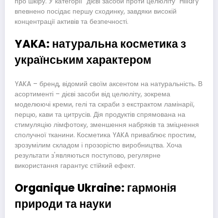
про шкіру. У категорії “дієві засоби проти целюліту” Hillary
впевнено посідає першу сходинку, завдяки високій
концентрації активів та безпечності.
YAKA: натуральна косметика з
українським характером
YAKA – бренд, відомий своїм аксентом на натуральність. В
асортименті – дієві засоби від целюліту, зокрема
моделюючі креми, гелі та скраби з екстрактом ламінарії,
перцю, кави та цитрусів. Дія продуктів спрямована на
стимуляцію лімфотоку, зменшення набряків та зміцнення
сполучної тканини. Косметика YAKA приваблює простим,
зрозумілим складом і прозорістю виробництва. Хоча
результати з'являються поступово, регулярне
використання гарантує стійкий ефект.
Organique Ukraine: гармонія
природи та науки