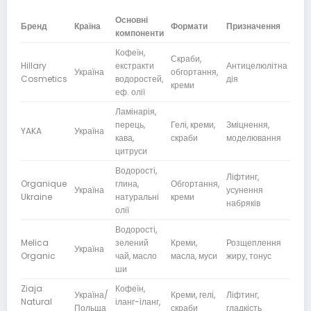
Основні
Цін
Бренд
Країна
Формати
Призначення
компоненти
сег
Кофеїн,
Скраби,
Hillary
екстракти
Антицелюлітна
Україна
обгортання,
Сер
Cosmetics
водоростей,
дія
креми
еф. олії
Ламінарія,
перець,
Гелі, креми,
Зміцнення,
YAKA
Україна
Дос
кава,
скраби
моделювання
цитруси
Водорості,
Ліфтинг,
Organique
глина,
Обгортання,
Україна
усунення
Сер
Ukraine
натуральні
креми
набряків
олії
Водорості,
Melica
зелений
Креми,
Розщеплення
Україна
Сер
Organic
чай, масло
масла, муси
жиру, тонус
ши
Ziaja
Кофеїн,
Україна/
Креми, гелі,
Ліфтинг,
Natural
іланг-іланг,
Дос
Польща
скраби
гладкість