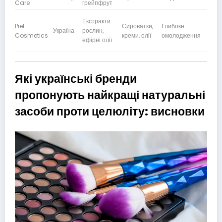
Care
грейпфрут
Екстракти
Piel
Сироватки,
Глибоке
Україна
рослин,
Вис
Cosmetics
креми, олії
омолодження
ефірні олії
Які українські бренди
пропонують найкращі натуральні
засоби проти целюліту: висновки