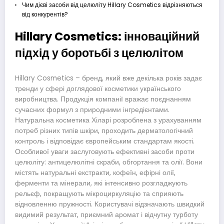
Чим дієві засоби від целюліту Hillary Cosmetics відрізняються
від конкурентів?
Hillary Cosmetics: інноваційний
підхід у боротьбі з целюлітом
Hillary Cosmetics – бренд, який вже декілька років задає
тренди у сфері доглядової косметики українського
виробництва. Продукція компанії вражає поєднанням
сучасних формул з природними інгредієнтами.
Натуральна косметика Хіларі розроблена з урахуванням
потреб різних типів шкіри, проходить дерматологічний
контроль і відповідає європейським стандартам якості.
Особливої уваги заслуговують ефективні засоби проти
целюліту: антицелюлітні скраби, обгортання та олії. Вони
містять натуральні екстракти, кофеїн, ефірні олії,
ферменти та мінерали, які інтенсивно розгладжують
рельєф, покращують мікроциркуляцію та сприяють
відновленню пружності. Користувачі відзначають швидкий
видимий результат, приємний аромат і відчутну турботу