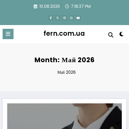
Перейти
10.08.2026
7:18:37 PM
к
содержимому
fern.com.ua
Month: Май 2026
Май 2026
Як одружитися під час війни в Україні: онлайн-реєстрація, шлюб без прис