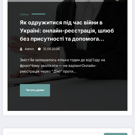
СТАТЬИ
Як одружитися під час війни в
Україні: онлайн-реєстрація, шлюб
без присутності та допомога
адвоката
Admin
12.05.2026
Зміст:Їм залишалось кілька годин до від\'їзду на
фронтЧому зволікати — не варіантОнлайн-
реєстрація через "Дію" проти…
Читать далее