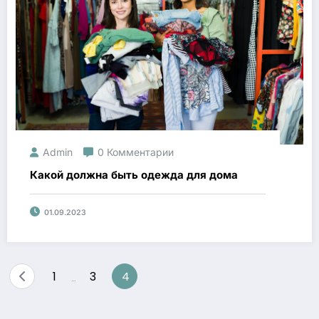
Admin
0 Комментарии
Какой должна быть одежда для дома
01.09.2023
Навигация
1
3
4
…
по