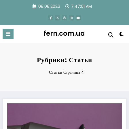
Перейти
08.08.2026
7:47:02 AM
к
содержимому
fern.com.ua
Рубрики: Статьи
Статьи
Страница 4
Топ-10 профессиональных фэнов для создания стильных причесок