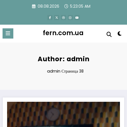
Перейти
08.08.2026
5:23:06 AM
к
содержимому
fern.com.ua
Author: admin
admin
Страница 38
Топ сайти для безкоштовного перегляду фільмів онлайн