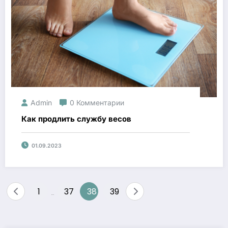
Admin
0 Комментарии
Как продлить службу весов
01.09.2023
Навигация
1
37
38
39
…
по
записям